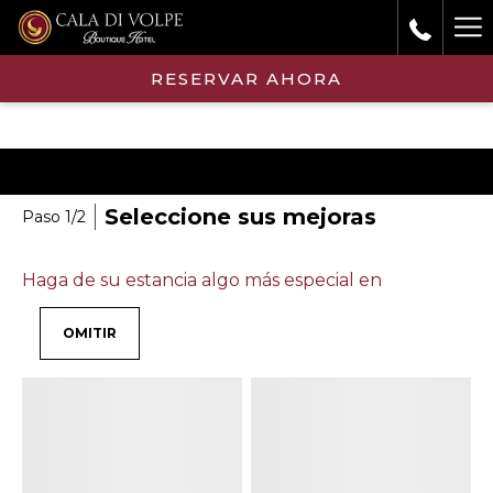
Ha
Me
RESERVAR AHORA
Seleccione sus mejoras
Paso 1/2
Haga de su estancia algo más especial en
OMITIR