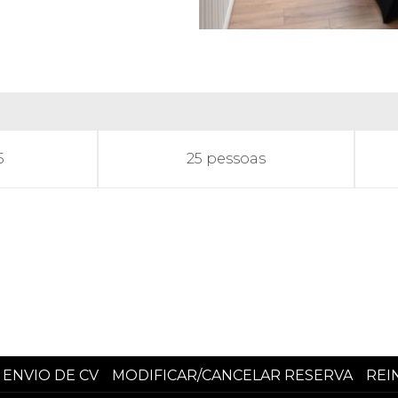
5
25 pessoas
ENVIO DE CV
MODIFICAR/CANCELAR RESERVA
REI