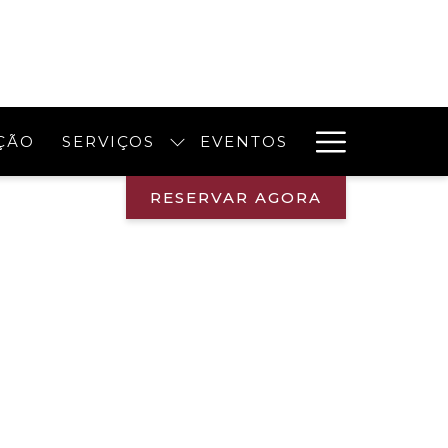
Hambur
ÇÃO
SERVIÇOS
EVENTOS
Menu
RESERVAR AGORA
Check-In
Check-Out
-