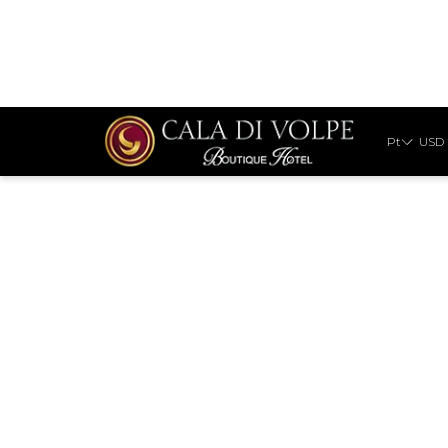
Pt
USD
Selecione as suas datas