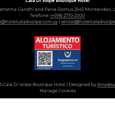
Cala Di Volpe Boutique Hotel​
Mahatma Gandhi and Parva Domus 2545 Montevideo, 
Telefone:
(+598) 2710-2000
s@hotelcaladivolpe.com.uy
|
ventas@hotelcaladivolpe
©
Cala Di Volpe Boutique Hotel | Designed by
Amadeu
Manage Cookies