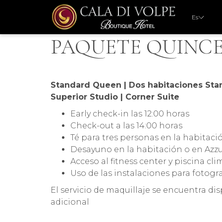
Es
PAQUETE QUINC
Standard Queen | Dos habitaciones Sta
Superior Studio | Corner Suite
Early check-in las 12:00 horas
Check-out a las 14:00 horas
Té para tres personas en la habitacio
​Desayuno en la habitación o en Azz
​Acceso al fitness center y piscina cl
Uso de las instalaciones para fotogra
El servicio de maquillaje se encuentra di
adicional