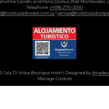
Mahatma Gandhi and Parva Domus 2545 Montevideo, 
Telephone:
(+598) 2710-2000
s@hotelcaladivolpe.com.uy
|
ventas@hotelcaladivolpe
©
Cala Di Volpe Boutique Hotel | Designed by
Amadeu
Manage Cookies