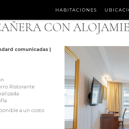
HABITACIONES
UBICAC
EAÑERA CON ALOJAMI
ndard comunicadas |
́n
urro Ristorante
imatizada
fía
sponible a un costo